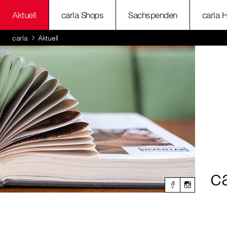
Aktuell
carla Shops
Sachspenden
carla 
carla
Aktuell
c