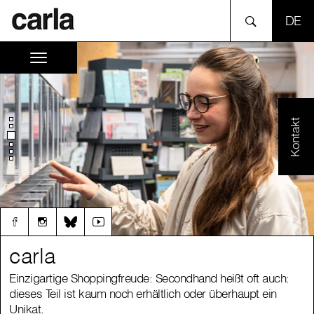
SPR
Kontakt
carla
carla
Einzigartige Shoppingfreude: Secondhand heißt oft auch:
Einzigartige Shoppingfreude: Secondhand heißt oft auch:
dieses Teil ist kaum noch erhältlich oder überhaupt ein
dieses Teil ist kaum noch erhältlich oder überhaupt ein
Unikat.
Unikat.