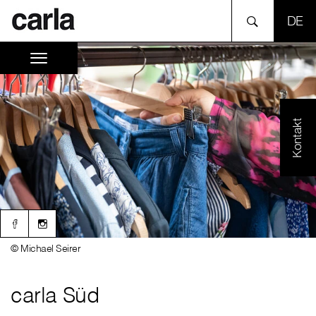
SPR
Kontakt
© Michael Seirer
carla Süd