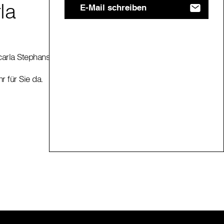
la
E-Mail schreiben
carla Stephansplatz
r für Sie da.