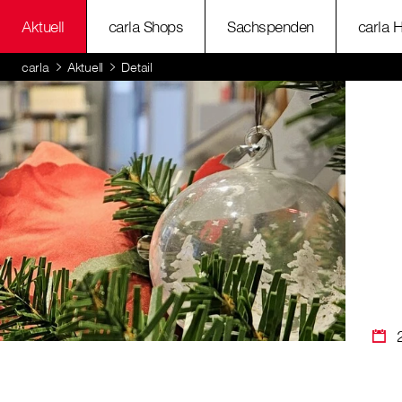
Aktuell
carla Shops
Sachspenden
carla 
carla
Aktuell
Detail